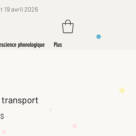
 19 avril 2026
nscience phonologique
Plus
 transport
Prix
 $
al
promotionnel