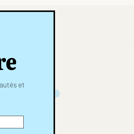
re
autés et