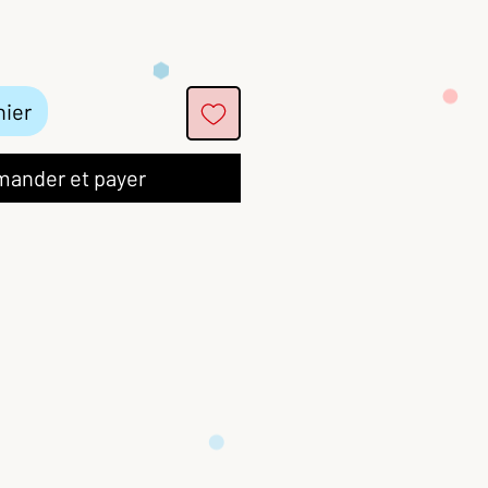
nier
ander et payer