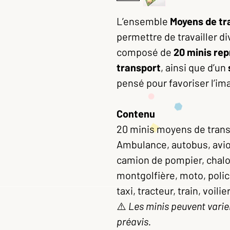
L’ensemble
Moyens de tr
permettre de travailler div
composé de
20 minis re
transport
, ainsi que d’un
pensé pour favoriser l’im
Contenu
20 minis moyens de trans
Ambulance, autobus, avion
camion de pompier, chalo
montgolfière, moto, poli
taxi, tracteur, train, voilie
⚠️
Les minis peuvent varier
préavis.