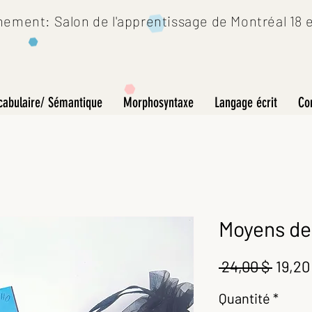
ement: Salon de l'apprentissage de Montréal 18 et
cabulaire/ Sémantique
Morphosyntaxe
Langage écrit
Co
Moyens de
Prix
 24,00 $ 
19,20
origin
Quantité
*