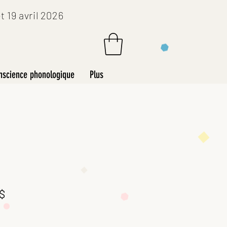
 19 avril 2026
nscience phonologique
Plus
Prix
 $
al
promotionnel