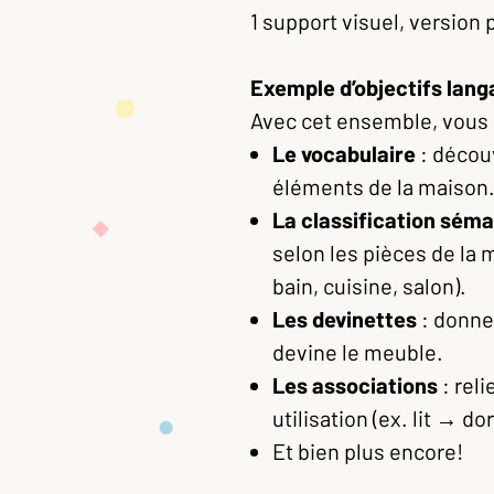
1 support visuel, version
Exemple d’objectifs langa
Avec cet ensemble, vous p
Le vocabulaire
: décou
éléments de la maison
La classification sém
selon les pièces de la 
bain, cuisine, salon).
Les devinettes
: donner
devine le meuble.
Les associations
: rel
utilisation (ex. lit → d
Et bien plus encore!