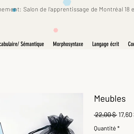
ement: Salon de l'apprentissage de Montréal 18 et
cabulaire/ Sémantique
Morphosyntaxe
Langage écrit
Co
Meubles
Prix
 22,00 $ 
17,60
origin
Quantité
*