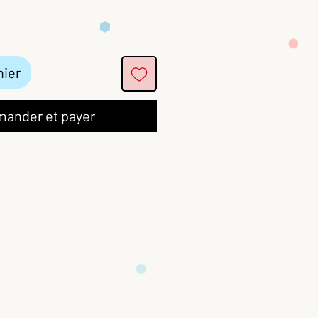
nier
ander et payer