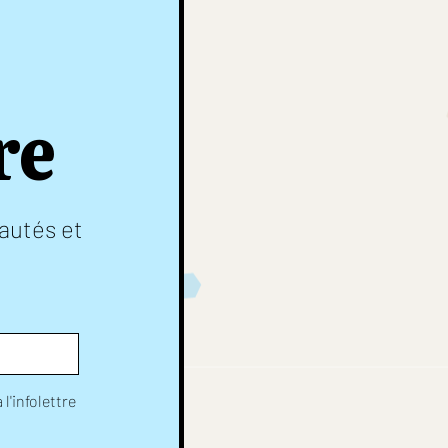
re
autés et
l'infolettre