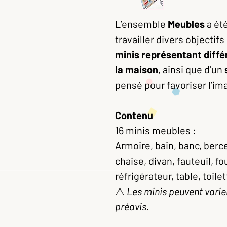
L’ensemble
Meubles
a ét
travailler divers objectif
minis représentant diff
la maison
, ainsi que d’un
pensé pour favoriser l’im
Contenu
16 minis meubles :
Armoire, bain, banc, berc
chaise, divan, fauteuil, fou
réfrigérateur, table, toilet
⚠️
Les minis peuvent varier
préavis.