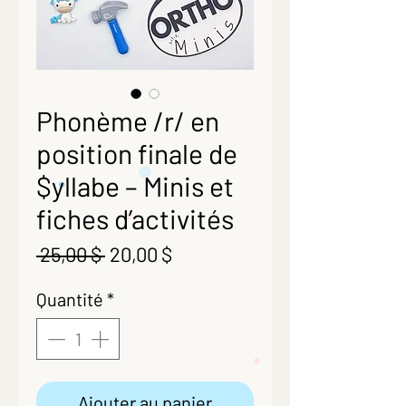
Phonème /r/ en
position finale de
$yllabe – Minis et
fiches d’activités
Prix
Prix
 25,00 $ 
20,00 $
original
promotionnel
Quantité
*
Ajouter au panier