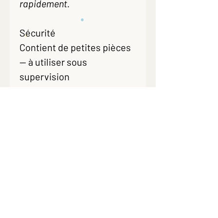
rapidement.
Sécurité
Contient de petites pièces
— à utiliser sous
supervision
(≥ 3 ans ou pour toute
personne susceptible de
porter les objets à la
bouche).