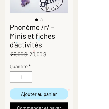
Phonème /r/ –
Minis et fiches
d’activités
Prix
Prix
 25,00 $ 
20,00 $
original
promotionnel
Quantité
*
Ajouter au panier
Commander et payer