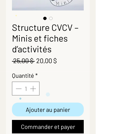
Structure CVCV –
Minis et fiches
d’activités
Prix
Prix
 25,00 $ 
20,00 $
original
promotionnel
Quantité
*
Ajouter au panier
Commander et payer