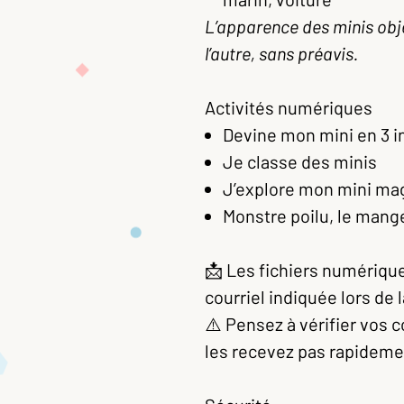
L’apparence des minis obje
l’autre, sans préavis.
Activités numériques
Devine mon mini en 3 i
Je classe des minis
J’explore mon mini ma
Monstre poilu, le mang
📩 Les fichiers numérique
courriel indiquée lors d
⚠️ Pensez à vérifier vos c
les recevez pas rapideme