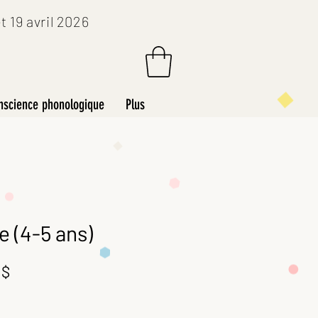
 19 avril 2026
nscience phonologique
Plus
e (4-5 ans)
Prix
 $
al
promotionnel