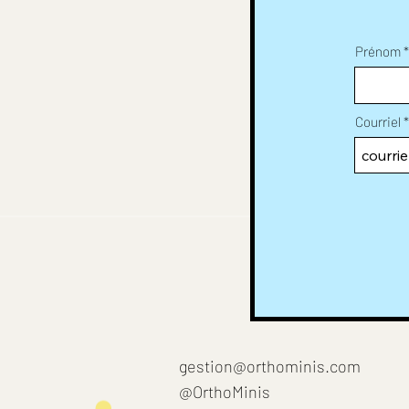
Prénom
Courriel
gestion@orthominis.com
@OrthoMinis