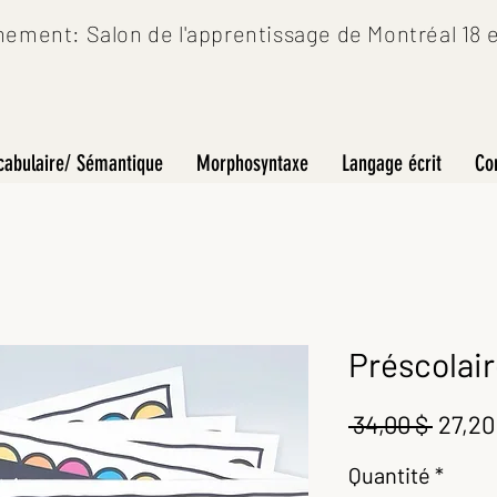
ement: Salon de l'apprentissage de Montréal 18 et
cabulaire/ Sémantique
Morphosyntaxe
Langage écrit
Co
Préscolair
Prix
 34,00 $ 
27,20
origin
Quantité
*