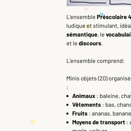
L’ensemble
Préscolaire 
ludique et stimulant, idéal
sémantique
, le
vocabulai
et le
discours
.
L’ensemble comprend:
Minis objets (20) organis
:
Animaux
: baleine, cha
Vêtements
: bas, chand
Fruits
: ananas, banane
Moyens de transport
: 
marin, voiture