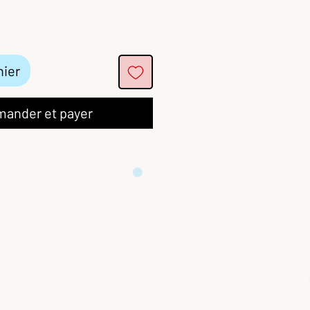
nier
ander et payer