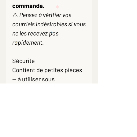
commande.
⚠️
Pensez à vérifier vos
courriels indésirables si vous
ne les recevez pas
rapidement.
Sécurité
Contient de petites pièces
— à utiliser sous
supervision
(≥ 3 ans ou pour toute
personne susceptible de
porter les objets à la
bouche).