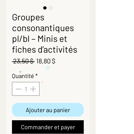
Groupes
consonantiques
pl/bl – Minis et
fiches d’activités
Prix
Prix
 23,50 $ 
18,80 $
original
promotionnel
Quantité
*
Ajouter au panier
Commander et payer